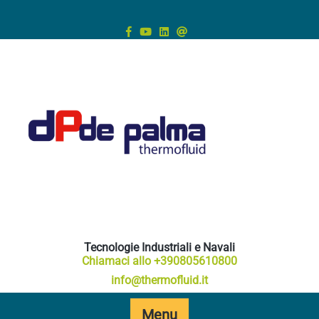
Skip
to
content
Tecnologie Industriali e Navali
Chiamaci allo +390805610800
info@thermofluid.it
Menu