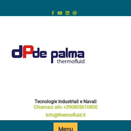
Skip
to
content
Tecnologie Industriali e Navali
Chiamaci allo +390805610800
info@thermofluid.it
Menu