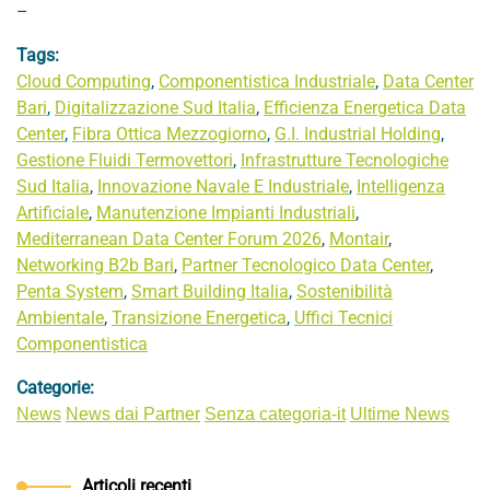
–
Tags:
Cloud Computing
,
Componentistica Industriale
,
Data Center
Bari
,
Digitalizzazione Sud Italia
,
Efficienza Energetica Data
Center
,
Fibra Ottica Mezzogiorno
,
G.I. Industrial Holding
,
Gestione Fluidi Termovettori
,
Infrastrutture Tecnologiche
Sud Italia
,
Innovazione Navale E Industriale
,
Intelligenza
Artificiale
,
Manutenzione Impianti Industriali
,
Mediterranean Data Center Forum 2026
,
Montair
,
Networking B2b Bari
,
Partner Tecnologico Data Center
,
Penta System
,
Smart Building Italia
,
Sostenibilità
Ambientale
,
Transizione Energetica
,
Uffici Tecnici
Componentistica
Categorie:
News
News dai Partner
Senza categoria-it
Ultime News
Articoli recenti