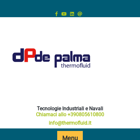
Skip
to
content
Tecnologie Industriali e Navali
Chiamaci allo +390805610800
info@thermofluid.it
Menu